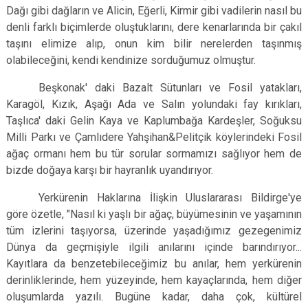
Dağı gibi dağların ve Alicin, Eğerli, Kirmir gibi vadilerin nasıl bu
Evren
Yenimahalle
denli farklı biçimlerde oluştuklarını, dere kenarlarında bir çakıl
Gölbaşı
Pursaklar
taşını elimize alıp, onun kim bilir nerelerden taşınmış
Güdül
olabileceğini, kendi kendinize sorduğumuz olmuştur.
Beşkonak' daki Bazalt Sütunları ve Fosil yatakları,
Karagöl, Kızık, Aşağı Ada ve Salın yolundaki fay kırıkları,
Taşlıca' daki Gelin Kaya ve Kaplumbağa Kardeşler, Soğuksu
Milli Parkı ve Çamlıdere Yahşihan&Pelitçik köylerindeki Fosil
ağaç ormanı hem bu tür sorular sormamızı sağlıyor hem de
bizde doğaya karşı bir hayranlık uyandırıyor.
Yerkürenin Haklarına İlişkin Uluslararası Bildirge'ye
göre özetle, "Nasıl ki yaşlı bir ağaç, büyümesinin ve yaşamının
tüm izlerini taşıyorsa, üzerinde yaşadığımız gezegenimiz
Dünya da geçmişiyle ilgili anılarını içinde barındırıyor...
Kayıtlara da benzetebileceğimiz bu anılar, hem yerkürenin
derinliklerinde, hem yüzeyinde, hem kayaçlarında, hem diğer
oluşumlarda yazılı. Bugüne kadar, daha çok, kültürel