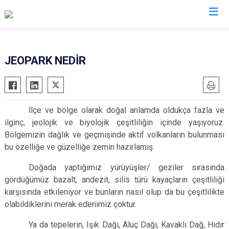
Ankara
JEOPARK NEDİR
Akyurt
Haymana
Altındağ
Kalecik
İlçe ve bölge olarak doğal anlamda oldukça fazla ve
Ayaş
Kahramankazan
ilginç, jeolojik ve biyolojik çeşitliliğin içinde yaşıyoruz.
Bala
Keçiören
Bölgemizin dağlık ve geçmişinde aktif volkanların bulunması
Beypazarı
Kızılcahamam
bu özelliğe ve güzelliğe zemin hazırlamış.
Çamlıdere
Mamak
Doğada yaptığımız yürüyüşler/ geziler sırasında
Çankaya
Nallıhan
gördüğümüz bazalt, andezit, silis türü kayaçların çeşitliliği
Çubuk
Polatlı
karşısında etkileniyor ve bunların nasıl olup da bu çeşitlilikte
olabildiklerini merak edenimiz çoktur.
Elmadağ
Şereflikoçhisar
Etimesgut
Sincan
Ya da tepelerin, Işık Dağı, Aluç Dağı, Kavaklı Dağ, Hıdır