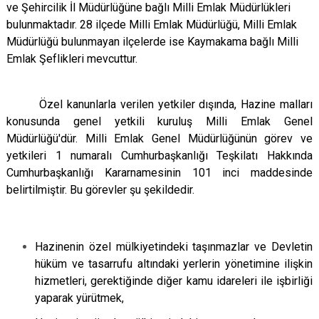
ve Şehircilik İl Müdürlüğüne bağlı Milli Emlak
Müdürlükleri
Evren
Yenimahalle
bulunmaktadır. 28
ilçede Milli Emlak Müdürlüğü, Milli Emlak
Gölbaşı
Pursaklar
Müdürlüğü bulunmayan ilçelerde
ise Kaymakama bağlı Milli
Güdül
Emlak Şeflikleri mevcuttur.
Özel kanunlarla verilen yetkiler dışında, Hazine malları
konusunda genel yetkili kuruluş Milli Emlak Genel
Müdürlüğü'dür. Milli Emlak Genel Müdürlüğünün görev ve
yetkileri 1 numaralı Cumhurbaşkanlığı Teşkilatı Hakkında
Cumhurbaşkanlığı Kararnamesinin 101 inci maddesinde
belirtilmiştir. Bu görevler şu şekildedir.
Hazinenin özel mülkiyetindeki taşınmazlar ve Devletin
hüküm ve tasarrufu altındaki yerlerin yönetimine ilişkin
hizmetleri, gerektiğinde diğer kamu idareleri ile işbirliği
yaparak yürütmek,