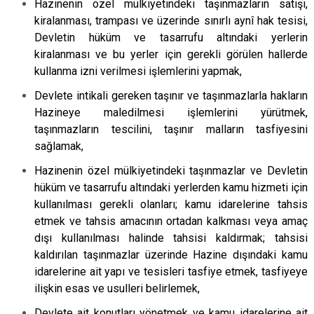
Hazinenin özel mülkiyetindeki taşınmazların satışı,
kiralanması, trampası ve üzerinde sınırlı aynî hak tesisi,
Devletin hüküm ve tasarrufu altındaki yerlerin
kiralanması ve bu yerler için gerekli görülen hallerde
kullanma izni verilmesi işlemlerini yapmak,
Devlete intikali gereken taşınır ve taşınmazlarla hakların
Hazineye maledilmesi işlemlerini yürütmek,
taşınmazların tescilini, taşınır malların tasfiyesini
sağlamak,
Hazinenin özel mülkiyetindeki taşınmazlar ve Devletin
hüküm ve tasarrufu altındaki yerlerden kamu hizmeti için
kullanılması gerekli olanları; kamu idarelerine tahsis
etmek ve tahsis amacının ortadan kalkması veya amaç
dışı kullanılması halinde tahsisi kaldırmak; tahsisi
kaldırılan taşınmazlar üzerinde Hazine dışındaki kamu
idarelerine ait yapı ve tesisleri tasfiye etmek, tasfiyeye
ilişkin esas ve usulleri belirlemek,
Devlete ait konutları yönetmek ve kamu idarelerine ait