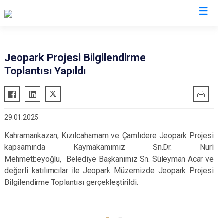
Ankara
Jeopark Projesi Bilgilendirme
Toplantısı Yapıldı
Akyurt
Haymana
Altındağ
Kalecik
Ayaş
Kahramankazan
29.01.2025
Bala
Keçiören
Kahramankazan, Kızılcahamam ve Çamlıdere Jeopark Projesi
Beypazarı
Kızılcahamam
kapsamında Kaymakamımız Sn.Dr. Nuri
Çamlıdere
Mamak
Mehmetbeyoğlu, Belediye Başkanımız Sn. Süleyman Acar ve
Çankaya
Nallıhan
değerli katılımcılar ile Jeopark Müzemizde Jeopark Projesi
Çubuk
Bilgilendirme Toplantısı gerçekleştirildi.
Polatlı
Elmadağ
Şereflikoçhisar
Etimesgut
Sincan